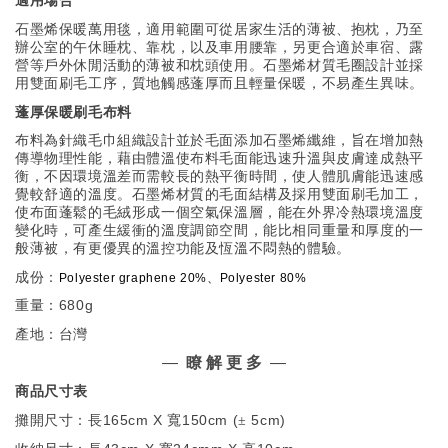
適用場合
石墨烯保暖萬用毯，適用範圍可從居
家
生活的薄被、抱枕，乃至
辦公室的午休睡枕、靠枕，以及車用腰靠，另更合適於車宿、露
營等戶外休閒活動的薄被和枕頭使用。石墨烯材質毛圈設計並採
用雙面刷毛工序，
質地
觸感蓬厚
而且
輕量
保暖
，不易產生異味。
蓬厚保暖刷毛布料
布料為針織毛巾組織設計並於毛面添加石墨烯纖維，旨在增加熱
傳導物理性能，藉由體溫使布料毛面能迅速升溫與皮膚達成熱平
衡，不因環境溫差而需較長的熱平衡時間，使人體肌膚能迅速感
覺較舒適的溫度。石墨烯材質的毛面結構及採用雙面刷毛加工，
使布面蓬鬆的毛絨形成一個空氣保溫層，能在外界冷熱環境溫度
變化時，可產生緩衝的溫度調節空間，能比相同重量和厚度的一
般薄被，有更優異的溫控功能及恆溫不悶熱的體驗。
成份：
Polyester graphene 20%
、
Polyester 80%
重量：680g
產地：台灣
—
瞭 解 更 多
—
商品尺寸表
攤開尺寸
：
長165cm X 寬150cm (
5cm)
±