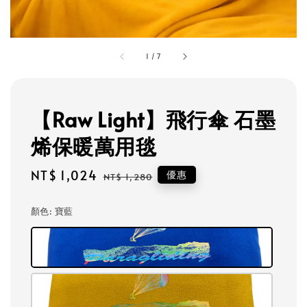
1
/
7
【Raw Light】飛行傘 石墨
烯保暖萬用毯
Sale
NT$ 1,024
Regular
優惠
NT$ 1,280
price
price
顏色
: 寶藍