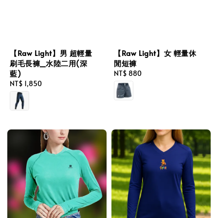
【Raw Light】男 超輕量
【Raw Light】女 輕量休
刷毛長褲_水陸二用(深
閒短褲
藍)
Regular
NT$ 880
Regular
NT$ 1,850
price
price