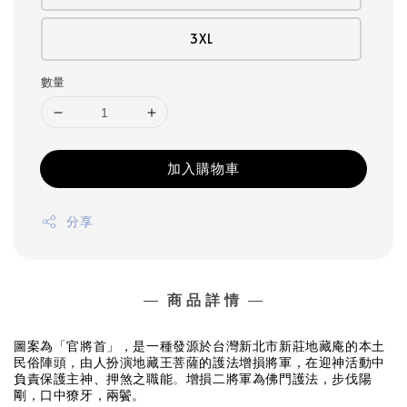
3XL
數量
加入購物車
分享
—
商 品 詳 情
—
圖案為「官將首」，是一種發源於台灣新北市新莊地藏庵的本土
民俗陣頭，由人扮演地藏王菩薩的護法增損將軍，
在迎神活動中
負責保護主神
、押煞之職能
。
增損二將軍為佛門護法
，
步伐陽
剛
，口中獠牙
，
兩鬢
。