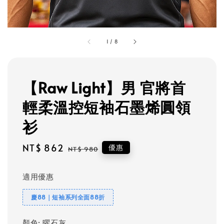
1
/
8
【Raw Light】男 官將首
輕柔溫控短袖石墨烯圓領
衫
Sale
NT$ 862
Regular
優惠
NT$ 980
price
price
適用優惠
慶88｜短袖系列全面88折
顏色
: 曜石灰