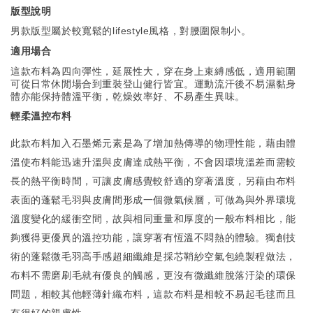
版型說明
男款版型屬於較寬鬆的lifestyle風格，對腰圍限制小。
適用場合
這款布料為四向彈性，延展性大，穿在身上束縛感低，適用範圍
可從日常休閒場合到重裝登山健行皆宜。運動流汗後不易濕黏身
體亦能保持體溫平衡，乾燥效率好、不易產生異味。
輕柔溫控布料
此款布料加入石墨烯元素是為了增加熱傳導的物理性能，藉由體
溫使布料能迅速升溫與皮膚達成熱平衡，不會因環境溫差而需較
長的熱平衡時間，可讓皮膚感覺較舒適的穿著溫度，另藉由布料
表面的蓬鬆毛羽與皮膚間形成一個微氣候層，可做為與外界環境
溫度變化的緩衝空間，故與相同重量和厚度的一般布料相比，能
夠獲得更優異的溫控功能，讓穿著有恆溫不悶熱的體驗。獨創技
術的蓬鬆微毛羽高手感超細纖維是採芯鞘紗空氣包繞製程做法，
布料不需磨刷毛就有優良的觸感，更沒有微纖維脫落汙染的環保
問題，相較其他輕薄針織布料，這款布料是相較不易起毛毬而且