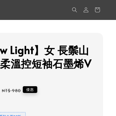
w Light】女 長鬃山
輕柔溫控短袖石墨烯V
Regular
優惠
NT$ 980
price