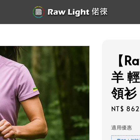
【Ra
羊 
領衫
Sale
NT$ 862
price
適用優惠