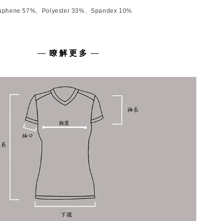
Graphene 57%、Polyester 33%、Spandex 10%
—
瞭 解 更 多
—