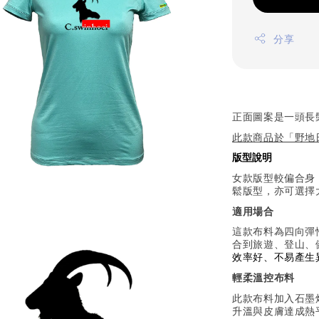
分享
正面圖案是一頭長
此款
商品於「野地日
版型說明
女款版型較偏合身
鬆版型，亦可選擇
適用場合
這款布料為四向彈
合到旅遊
、
登山
、
效率好、不易產生
輕柔溫控布料
此款布料加入石墨
升溫與皮膚達成熱