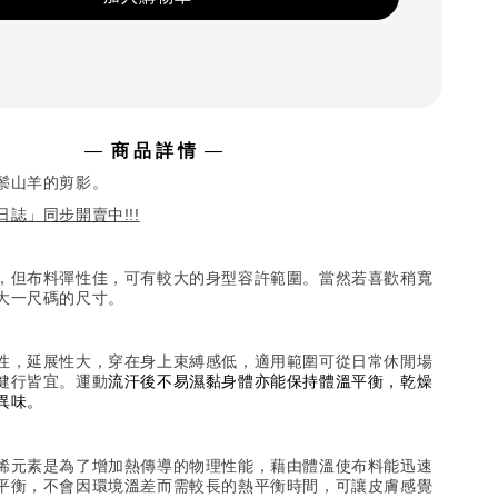
—
商 品 詳 情
—
鬃山羊的剪影
。
誌」同步開賣中!!!
，但布料彈性佳，可有較大的身型容許範圍。當然若喜歡稍寬
大一尺碼的尺寸。
性，延展性大，穿在身上束縛感低，
適用範圍可從日常休閒場
健行皆宜
。
運動
流汗後不易濕黏身體亦能保持體溫平衡，乾燥
異味。
烯元素是為了增加熱傳導的物理性能，藉由體溫使布料能迅速
平衡，不會因環境溫差而需較長的熱平衡時間，可讓皮膚感覺