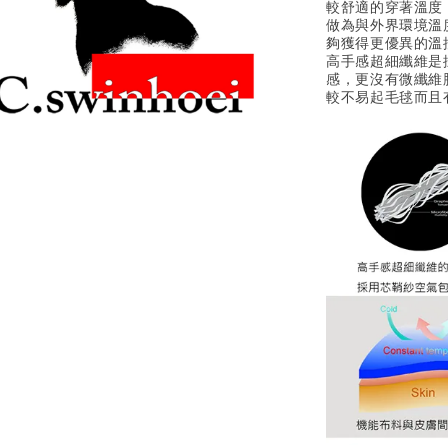
較舒適的穿著溫度
做為與外界環境溫
夠獲得更優異的溫
高手感超細纖維是
感，更沒有微纖維
較不易起毛毬而且