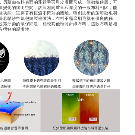
，另藉由布料表面的蓬鬆毛羽與皮膚間形成一個微氣候層，可
度變化的緩衝空間，故與相同重量和厚度的一般布料相比，能
控功能，讓穿著有恆溫不悶熱的體驗。獨創技術的蓬鬆微毛羽
採芯鞘紗空氣包繞製程做法，布料不需磨刷毛就有優良的觸
脫落汙染的環保問題，相較其他輕薄針織布料，這款布料是相
有很好的親膚性。