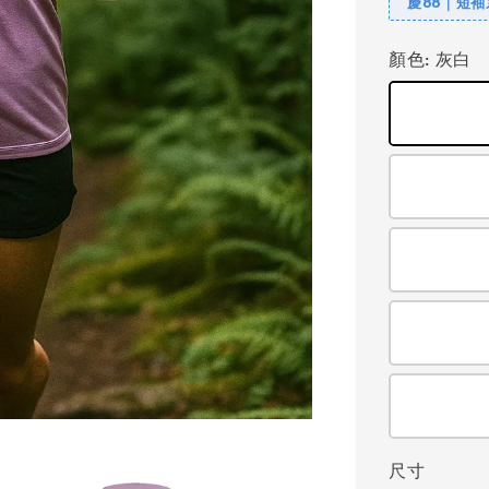
慶88｜短袖
顏色
: 灰白
尺寸