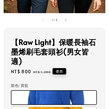
1
/
6
【Raw Light】保暖長袖石
墨烯刷毛套頭衫(男女皆
適)
Sale
NT$ 800
Regular
優惠
NT$ 1,280
price
price
顏色
: 寶藍