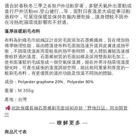
適合於春秋冬三季之
穿著，多變天氣外出運動或
各類戶外活動
進行戶外活動ex.登山健行…等，面對日夜溫差大或從事活動
過程中，可展現保暖並
保持衣服
內層乾燥，讓身體較不因外
在冷熱乾濕環境影響而不舒適。
蓬厚保暖刷毛布料
布料為針織毛巾組織設計並於毛面添加石墨烯纖維，旨在增加熱
傳導物理性能，藉由體溫使布料毛面能迅速升溫與皮膚達成熱平
衡，不因環境溫差而需較長的熱平衡時間，使人體肌膚能迅速感
覺較舒適的溫度。石墨烯材質的毛面結構及採用雙面刷毛加工，
使布面蓬鬆的毛絨形成一個空氣保溫層，能在外界冷熱環境溫度
變化時，可產生緩衝的溫度調節空間，能比相同重量和厚度的一
般刷毛布料，有更優異的溫控功能及恆溫不悶熱的體驗。
成份：
Polyester graphene 20%
、
Polyester 80%
重量：M 355g
產地：台灣
此款保暖長袖石墨烯刷毛套頭衫
亦於「野地日誌」同步開賣
!!!
—
瞭 解 更 多
—
商品尺寸表