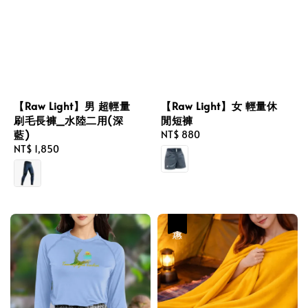
【Raw Light】男 超輕量
【Raw Light】女 輕量休
刷毛長褲_水陸二用(深
閒短褲
藍)
Regular
NT$ 880
Regular
NT$ 1,850
price
price
優惠