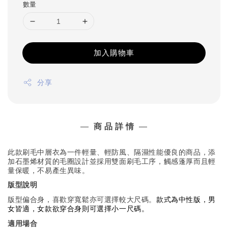
數量
加入購物車
分享
—
商 品 詳 情
—
此款刷毛中層衣為一件輕量、輕防風、隔濕性能優良的商品，添
加
石墨烯材質的毛圈設計並採用雙面刷毛工序，觸感蓬厚
而且
輕
量
保暖
，不易產生異味。
版型說明
版型偏合身，喜歡穿寬鬆亦可選擇較大尺碼
。
款式為中性版
，
男
女皆適
，女款欲穿合身則可選擇小一尺
碼
。
適用場合