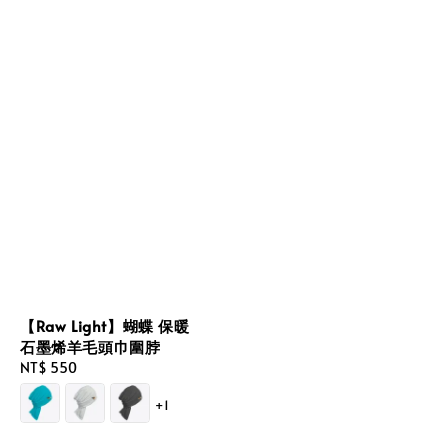
【Raw Light】蝴蝶 保暖
石墨烯羊毛頭巾圍脖
Regular
NT$ 550
price
+1