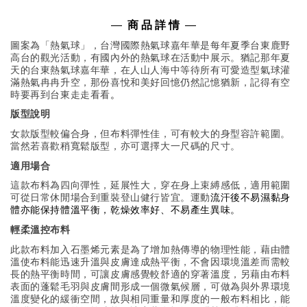
—
商 品 詳 情
—
圖案為「熱氣球」，台灣國際熱氣球嘉年華是每年夏季台東鹿野
高台的觀光活動，有國內外的熱氣球在活動中展示。猶記那年夏
天的台東熱氣球嘉年華，在人山人海中等待所有可愛造型氣球灌
滿熱氣冉冉升空，那份喜悅和美好回憶仍然記憶猶新
，
記得
有空
時要再到台東走走看看
。
版型說明
女款版型較偏合身，但布料彈性佳，可有較大的身型容許範圍。
當然若喜歡稍寬鬆版型，亦可選擇大一尺碼的尺寸。
適用場合
這款布料為四向彈性，延展性大，穿在身上束縛感低，適用範圍
可從日常休閒場合到重裝登山健行皆宜。
運動
流汗後不易濕黏身
體亦能保持體溫平衡，乾燥效率好、不易產生異味。
輕柔溫控布料
此款布料加入石墨烯元素是為了增加熱傳導的物理性能，藉由體
溫使布料能迅速升溫與皮膚達成熱平衡，不會因環境溫差而需較
長的熱平衡時間，可讓皮膚感覺較舒適的穿著溫度，另藉由布料
表面的蓬鬆毛羽與皮膚間形成一個微氣候層，可做為與外界環境
溫度變化的緩衝空間，故與相同重量和厚度的一般布料相比，能