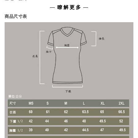
—
瞭 解 更 多
—
商品尺寸表