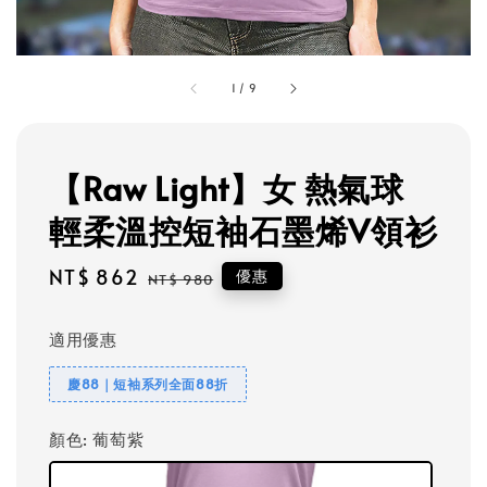
1
/
9
【Raw Light】女 熱氣球
輕柔溫控短袖石墨烯V領衫
Sale
NT$ 862
Regular
優惠
NT$ 980
price
price
適用優惠
慶88｜短袖系列全面88折
顏色
: 葡萄紫