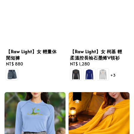
【Raw Light】女 輕量休
【Raw Light】女 柯基 輕
閒短褲
柔溫控長袖石墨烯V領衫
Regular
NT$ 880
Regular
NT$ 1,280
price
price
+3
優惠