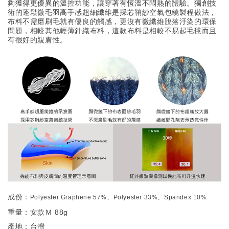
夠獲得更優異的溫控功能，讓穿著有恆溫不悶熱的體驗。獨創技
術的蓬鬆微毛羽高手感超細纖維是採芯鞘紗空氣包繞製程做法，
布料不需磨刷毛就有優良的觸感，更沒有微纖維脫落汙染的環保
問題，相較其他輕薄針織布料，這款布料是相較不易起毛毬而且
有很好的親膚性。
成份：
Polyester Graphene 57%、Polyester 33%、Spandex 10%
重量：女款Ｍ 88g
產地：台灣