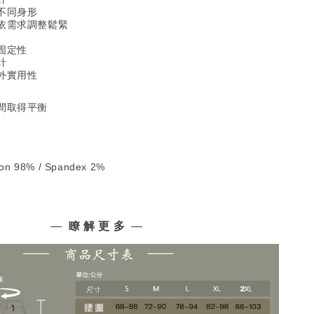
不同身形
依需求調整
鬆緊
固定性
計
外實用性
間取得平衡
 98% / Spandex 2%
—
瞭 解 更 多
—