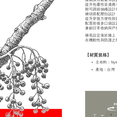
提升包覆性並適應
附可調節抽繩設計
褲頭搭配壓扣設計
提升穿脫方便性與
配置前後多口袋設
兼顧日常收納與戶
褲長設定落於膝上
在機動性與防護之
【材質規格】
主布料：Nylon
產地：台灣