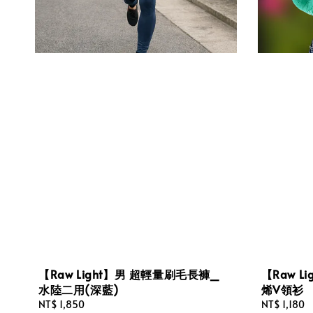
【Raw Light】男 超輕量刷毛長褲_
【Raw 
水陸二用(深藍)
烯V領衫
Regular
NT$ 1,850
Regular
NT$ 1,180