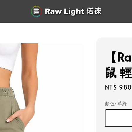
【Ra
鼠 
Regular
NT$ 980
price
顏色
: 草綠