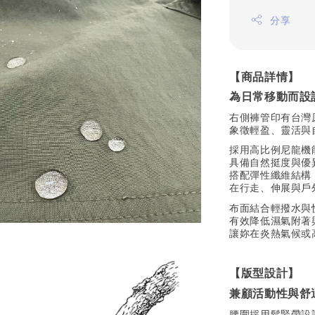
分享
【商品詳情】
為日常移動而設
右側褲管印有台灣
象徵輕盈、靈活與
採用高比例尼龍機
具備自然挺度與優
搭配彈性纖維結構
在行走、伸展與戶
布面結合輕撥水與
有效降低濕氣附著
讓妳在炎熱氣候或
【版型設計】
兼顧活動性與舒
腰圍採用鬆緊帶設