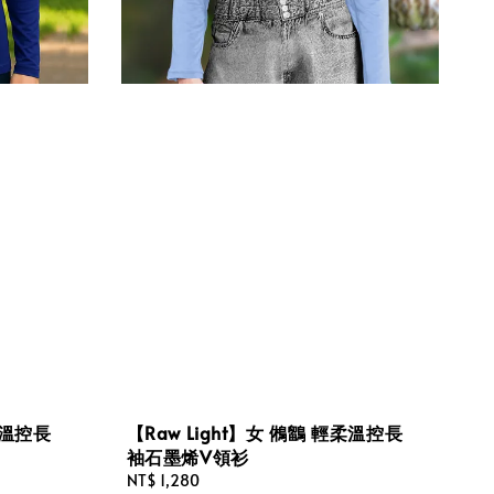
柔溫控長
【Raw Light】女 鵂鶹 輕柔溫控長
袖石墨烯V領衫
Regular
NT$ 1,280