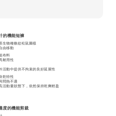
計的機能短褲
原生物種條紋松鼠圖樣
自由移動
能布料
異耐用性
外活動中提供不拘束的良好延展性
快乾特性
與悶熱不適
高活動量狀態下，依然保持乾爽輕盈
適度的機能剪裁
計