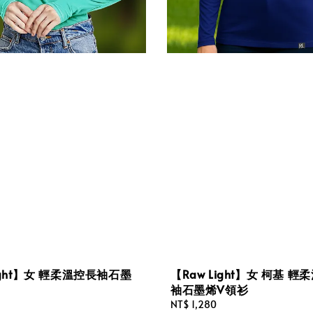
Light】女 輕柔溫控長袖石墨
【Raw Light】女 柯基 輕
袖石墨烯V領衫
Regular
NT$ 1,280