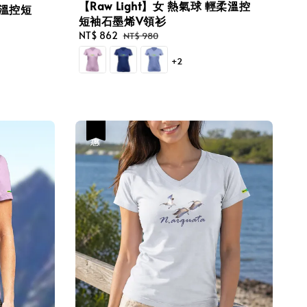
【Raw Light】女 熱氣球 輕柔溫控
柔溫控短
短袖石墨烯V領衫
Sale
NT$ 862
Regular
NT$ 980
price
price
+2
優惠