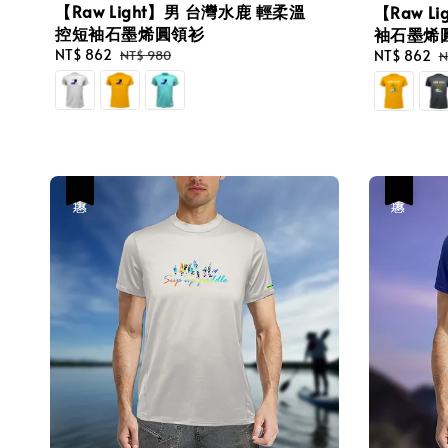
【Raw Light】男 台灣水鹿 輕柔溫
【Raw L
控短袖石墨烯圓領衫
袖石墨烯
Sale
NT$ 862
Regular
NT$ 980
Sale
NT$ 862
R
N
price
price
price
p
優惠
優惠