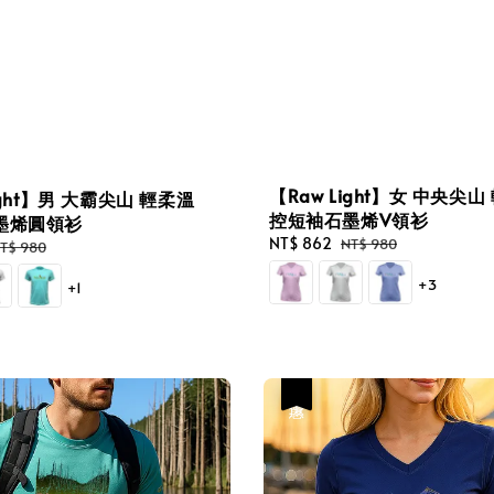
【Raw Light】女 中央尖山
ight】男 大霸尖山 輕柔溫
控短袖石墨烯V領衫
墨烯圓領衫
Sale
NT$ 862
Regular
NT$ 980
egular
T$ 980
price
price
rice
+3
+1
優惠