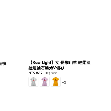
【Raw Light】女 長鬃山羊 輕柔溫
閒短褲
控短袖石墨烯V領衫
Sale
NT$ 862
Regular
NT$ 980
price
price
+2