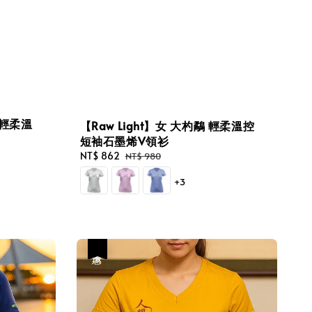
 輕柔溫
【Raw Light】女 大杓鷸 輕柔溫控
短袖石墨烯V領衫
Sale
NT$ 862
Regular
NT$ 980
price
price
+3
優惠