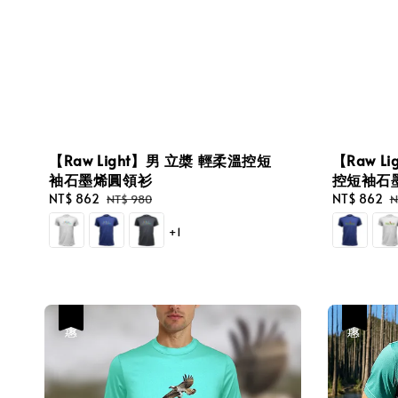
【Raw Light】男 立槳 輕柔溫控短
【Raw L
袖石墨烯圓領衫
控短袖石
Sale
NT$ 862
Regular
Sale
NT$ 862
R
NT$ 980
N
price
price
price
p
+1
優惠
優惠