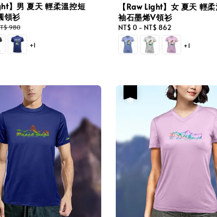
ight】男 夏天 輕柔溫控短
【Raw Light】女 夏天 輕
圓領衫
袖石墨烯V領衫
egular
Regular
NT$ 0
-
NT$ 862
T$ 980
rice
price
+1
+1
優惠