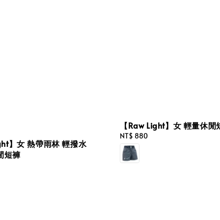
【Raw Light】女 輕量休
Regular
NT$ 880
ight】女 熱帶雨林 輕撥水
price
閒短褲